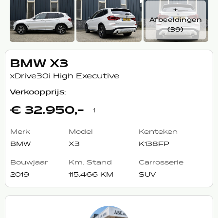
+
Afbeeldingen
(39)
BMW X3
xDrive30i High Executive
Verkoopprijs:
€ 32.950,-
1
Merk
Model
Kenteken
BMW
X3
K138FP
Bouwjaar
Km. Stand
Carrosserie
2019
115.466 KM
SUV