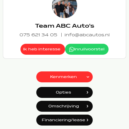
Team ABC Auto's
075 621 34 05
info@abcautos.nl
Ik heb interesse
Inruilvoorstel
Kenmerken
Opties
Omschrijving
Financiering/lease