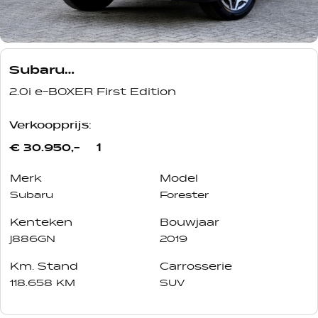
Subaru
Forester
2.0i e-BOXER First Edition
Verkoopprijs:
1
€ 30.950,-
Merk
Model
Subaru
Forester
Kenteken
Bouwjaar
J886GN
2019
Km. Stand
Carrosserie
118.658 KM
SUV