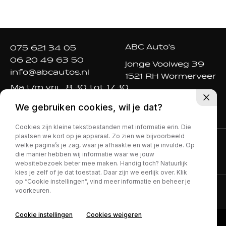
ABC Auto's
075 621 34 05
06 20 49 63 50
Jonge Voolweg 39
info@abcautos.nl
1521 RH Wormerveer
Ma t/m vrij:
8.30 tot 17.30
Za:
9.00 tot 16.00
We gebruiken cookies, wil je dat?
Zo:
gesloten
Cookies zijn kleine tekstbestanden met informatie erin. Die
plaatsen we kort op je apparaat. Zo zien we bijvoorbeeld
welke pagina’s je zag, waar je afhaakte en wat je invulde. Op
die manier hebben wij informatie waar we jouw
websitebezoek beter mee maken. Handig toch? Natuurlijk
kies je zelf of je dat toestaat. Daar zijn we eerlijk over. Klik
op “Cookie instellingen”, vind meer informatie en beheer je
voorkeuren.
Privacy policy
Cookie instellingen
Cookies weigeren