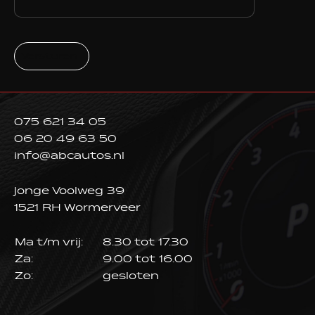
Versturen
075 621 34 05
06 20 49 63 50
info@abcautos.nl
Jonge Voolweg 39
1521 RH Wormerveer
Ma t/m vrij:
8.30 tot 17.30
Za:
9.00 tot 16.00
Zo:
gesloten