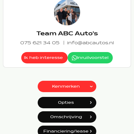
Team ABC Auto's
075 621 34 05
info@abcautos.nl
Ik heb interesse
Inruilvoorstel
Kenmerken
Opties
Omschrijving
Financiering/lease