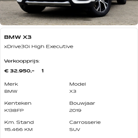
BMW X3
xDrive30i High Executive
Verkoopprijs:
1
€ 32.950,-
Merk
Model
BMW
X3
Kenteken
Bouwjaar
K138FP
2019
Km. Stand
Carrosserie
115.466 KM
SUV