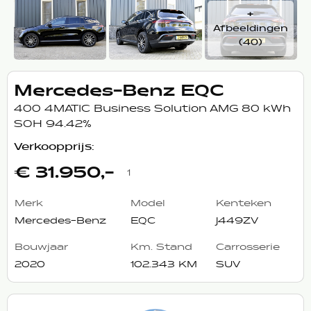
+
Afbeeldingen
(40)
Mercedes-Benz EQC
400 4MATIC Business Solution AMG 80 kWh
SOH 94.42%
Verkoopprijs:
€ 31.950,-
1
Merk
Model
Kenteken
Mercedes-Benz
EQC
J449ZV
Bouwjaar
Km. Stand
Carrosserie
2020
102.343 KM
SUV