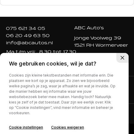
ABC Auto's
075 621 34 05
06 20 49 63 50
Jonge Voolweg 39
info@abcautos.nl
1521 RH Wormerveer
Ma t/m vrij:
8.30 tot 17.30
Za:
9.00 tot 16.00
We gebruiken cookies, wil je dat?
Zo:
gesloten
Cookies zijn kleine tekstbestanden met informatie erin. Die
plaatsen we kort op je apparaat. Zo zien we bijvoorbeeld
welke pagina’s je zag, waar je afhaakte en wat je invulde. Op
die manier hebben wij informatie waar we jouw
websitebezoek beter mee maken. Handig toch? Natuurlijk
kies je zelf of je dat toestaat. Daar zijn we eerlijk over. Klik
op “Cookie instellingen”, vind meer informatie en beheer je
voorkeuren.
Privacy policy
Cookie instellingen
Cookies weigeren