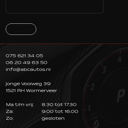
Versturen
075 621 34 05
06 20 49 63 50
info@abcautos.nl
Jonge Voolweg 39
1521 RH Wormerveer
Ma t/m vrij:
8.30 tot 17.30
Za:
9.00 tot 16.00
Zo:
gesloten